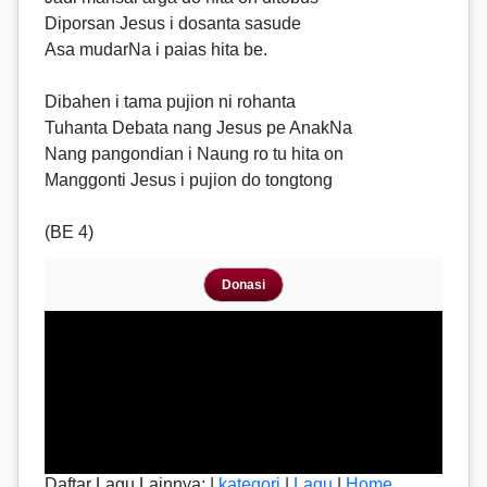
Diporsan Jesus i dosanta sasude
Asa mudarNa i paias hita be.
Dibahen i tama pujion ni rohanta
Tuhanta Debata nang Jesus pe AnakNa
Nang pangondian i Naung ro tu hita on
Manggonti Jesus i pujion do tongtong
(BE 4)
Donasi
Daftar Lagu Lainnya: |
kategori
|
Lagu
|
Home