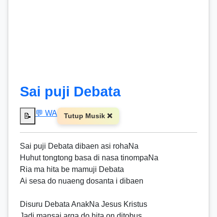
Sai puji Debata
💬 WA
📝
Tutup Musik ❌
Sai puji Debata dibaen asi rohaNa
Huhut tongtong basa di nasa tinompaNa
Ria ma hita be mamuji Debata
Ai sesa do nuaeng dosanta i dibaen
Disuru Debata AnakNa Jesus Kristus
Jadi mansai arga do hita on ditobus