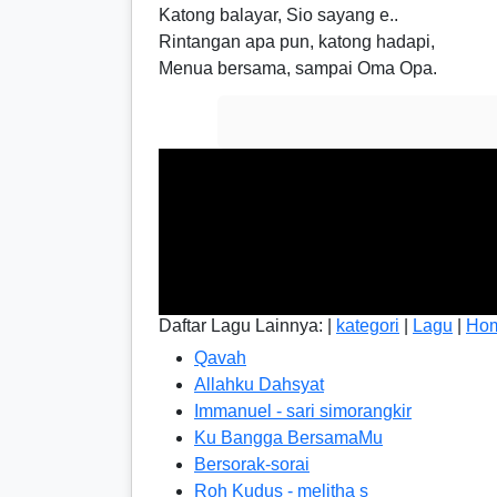
Katong balayar, Sio sayang e..
Rintangan apa pun, katong hadapi,
Menua bersama, sampai Oma Opa.
Daftar Lagu Lainnya: |
kategori
|
Lagu
|
Ho
Qavah
Allahku Dahsyat
Immanuel - sari simorangkir
Ku Bangga BersamaMu
Bersorak-sorai
Roh Kudus - melitha s