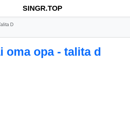
SINGR.TOP
lita D
oma opa - talita d