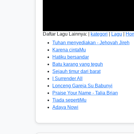
Daftar Lagu Lainnya: |
kategori
|
Lagu
|
Ho
Tuhan menyediakan - Jehovah Jireh
Karena cintaMu
Hatiku bersandar
Batu karang yang teguh
Sejauh timur dari barat
I Surrender All
Lonceng Gareja Su Babunyi
Praise Your Name - Talia Brian
Tiada sepertiMu
Adaya Nowi