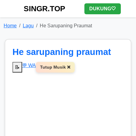
SINGR.TOP
DUKUNG🤍
Home
Lagu
He Sarupaning Praumat
He sarupaning praumat
💬 WA
📝
Tutup Musik ❌