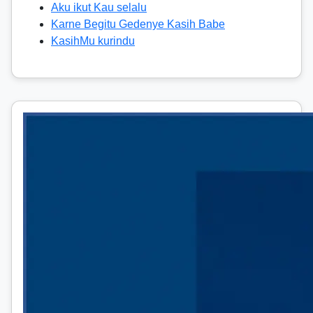
Aku ikut Kau selalu
Karne Begitu Gedenye Kasih Babe
KasihMu kurindu