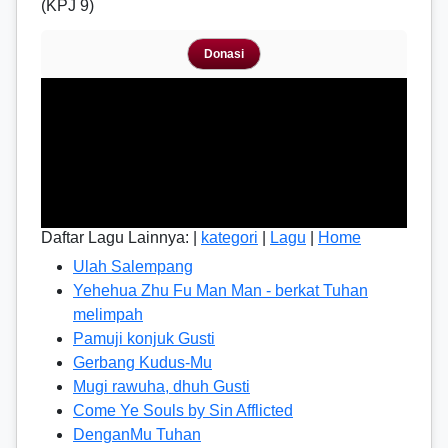
(KPJ 9)
Donasi
Daftar Lagu Lainnya: |
kategori
|
Lagu
|
Home
Ulah Salempang
Yehehua Zhu Fu Man Man - berkat Tuhan
melimpah
Pamuji konjuk Gusti
Gerbang Kudus-Mu
Mugi rawuha, dhuh Gusti
Come Ye Souls by Sin Afflicted
DenganMu Tuhan