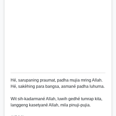
Hé, sarupaning praumat, padha mujia mring Allah.
Hé, sakèhing para bangsa, asmané padha luhurna.
Wit sih-kadarmané Allah, luwih gedhé tumrap kita,
langgeng kasetyané Allah, mila pinuji-pujia.