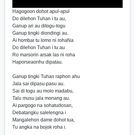
Hagogoon dohot apul-apul
Do dilehon Tuhan i tu au,
Ganup ari au ditogu-togu
Ganup tingki diondingi au.
Ai hombar tu lomo ni rohaNa
Do dilehon Tuhan i tu au
Ro marsorin arsak las ni roha
Haporseaonhu dipatau.
Ganup tingki Tuhan raphon ahu
Jala sai dipasu-pasu au.
Sai di togu au molo madabu,
Talu musu jala monang au.
Ai pargogo na sohatudosan,
Debatangku salelengna i
Mangalehon dame dohot tua,
Tu angka na bojok roha i.