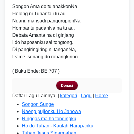
Songon Ama do tu anakkonNa
Holong ni Tuhanta i tu au.
Ndang mansadi pangurupionNa
Hombar tu padanNa na tu au.
Debata Amanta na di ginjang
I do haposanku sai tongtong.
Di pangiringiring ni tanganNa,
Dame, sonang do rohangkinon.
( Buku Ende: BE 707 )
Donasi
Daftar Lagu Lainnya: |
kategori
|
Lagu
|
Home
Songon Sunge
Naeng pujionku Ho Jahowa
Ringgas ma ho tondingku
Ho do Tuhan - Kaulah Harapanku
Tuhan Jesus Siparmahan