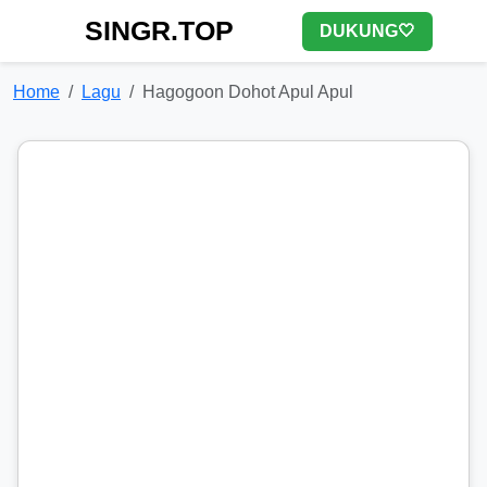
SINGR.TOP
DUKUNG🤍
Home
Lagu
Hagogoon Dohot Apul Apul