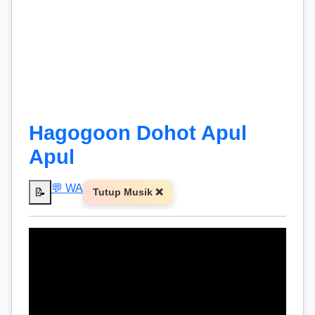
Hagogoon Dohot Apul
Apul
💬 WA
📝
Tutup Musik ❌