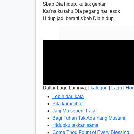
Sbab Dia hidup, ku tak gentar
Kar'na ku tahu Dia pegang hari esok
Hidup jadi berarti s'bab Dia hidup
Daftar Lagu Lainnya: |
kategori
|
Lagu
|
Ho
Lebih dari kata
Bila kumelihat
JanjiMu seperti Fajar
Bagi Tuhan Tak Ada Yang Mustahil
Hidupku takkan sama
Come Thou Fount of Every Blessing