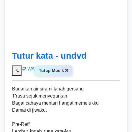
Tutur kata - undvd
💬 WA
📝
Tutup Musik ❌
Bagaikan air sirami tanah gersang
T'rasa sejuk menyegarkan
Bagai cahaya mentari hangat memelukku
Damai di jiwaku.
Pre-Reff
:
Lembut, indah, tutur kata-Mu