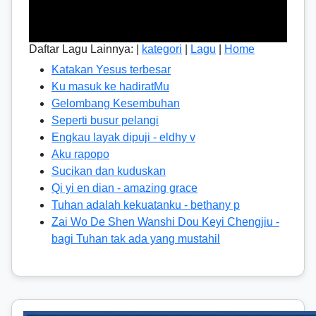
Daftar Lagu Lainnya: |
kategori
|
Lagu
|
Home
Katakan Yesus terbesar
Ku masuk ke hadiratMu
Gelombang Kesembuhan
Seperti busur pelangi
Engkau layak dipuji - eldhy v
Aku rapopo
Sucikan dan kuduskan
Qi yi en dian - amazing grace
Tuhan adalah kekuatanku - bethany p
Zai Wo De Shen Wanshi Dou Keyi Chengjiu -
bagi Tuhan tak ada yang mustahil