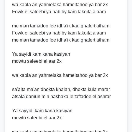
wa kabla an yahmelaka hameltahoo ya bar 2x
Fowk el saleebi ya habiby kam lakoita alaam
me man tamadoo fee idha'ik kad ghafert atham
Fowk el saleebi ya habiby kam lakoita alaam
me man tamadoo fee idha'ik kad ghafert atham
Ya sayidi kam kana kasiyan
mowtu saleebi el aar 2x
wa kabla an yahmelaka hameltahoo ya bar 2x
sa'alta ma'an dhokta khalan, dhokta kula marar
atsala damun min hashaka le taftadee el ashrar
Ya sayyidi kam kana kasiyan
mowtu saleebi el aar 2x
wa kabla an yahmelaka hameltahoo ya bar 2x