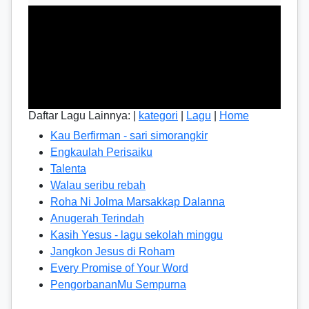
Daftar Lagu Lainnya: |
kategori
|
Lagu
|
Home
Kau Berfirman - sari simorangkir
Engkaulah Perisaiku
Talenta
Walau seribu rebah
Roha Ni Jolma Marsakkap Dalanna
Anugerah Terindah
Kasih Yesus - lagu sekolah minggu
Jangkon Jesus di Roham
Every Promise of Your Word
PengorbananMu Sempurna