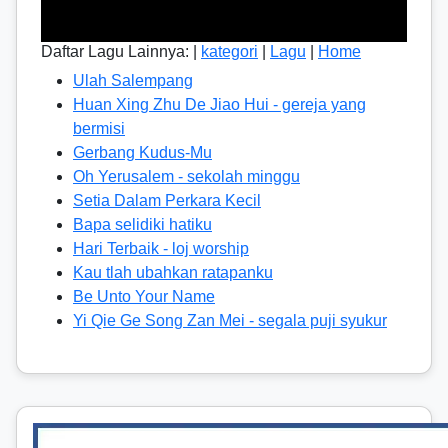
Daftar Lagu Lainnya: |
kategori
|
Lagu
|
Home
Ulah Salempang
Huan Xing Zhu De Jiao Hui - gereja yang
bermisi
Gerbang Kudus-Mu
Oh Yerusalem - sekolah minggu
Setia Dalam Perkara Kecil
Bapa selidiki hatiku
Hari Terbaik - loj worship
Kau tlah ubahkan ratapanku
Be Unto Your Name
Yi Qie Ge Song Zan Mei - segala puji syukur