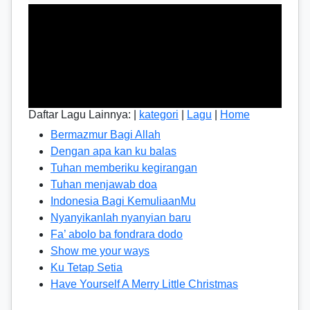
Daftar Lagu Lainnya: |
kategori
|
Lagu
|
Home
Bermazmur Bagi Allah
Dengan apa kan ku balas
Tuhan memberiku kegirangan
Tuhan menjawab doa
Indonesia Bagi KemuliaanMu
Nyanyikanlah nyanyian baru
Fa’ abolo ba fondrara dodo
Show me your ways
Ku Tetap Setia
Have Yourself A Merry Little Christmas