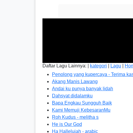
Daftar Lagu Lainnya: |
kategori
|
Lagu
|
Ho
Penolong yang kupercaya - Terima ka
Akang Manis Lawang
Andai ku punya banyak lidah
Dahsyat didalamku
Bapa Engkau Sungguh Baik
Kami Memuji KebesaranMu
Roh Kudus - melitha s
He is Our God
Ha Hallelujah - arabic