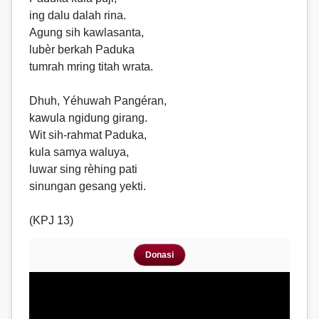
ing dalu dalah rina.
Agung sih kawlasanta,
lubèr berkah Paduka
tumrah mring titah wrata.
Dhuh, Yéhuwah Pangéran,
kawula ngidung girang.
Wit sih-rahmat Paduka,
kula samya waluya,
luwar sing rèhing pati
sinungan gesang yekti.
(KPJ 13)
Donasi