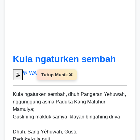
Kula ngaturken sembah
💬 WA
📝
Tutup Musik ❌
Kula ngaturken sembah, dhuh Pangeran Yehuwah,
nggunggung asma Paduka Kang Maluhur
Mamulya;
Gustining makluk samya, klayan bingahing driya
Dhuh, Sang Yéhuwah, Gusti.
Paduka kula puji,