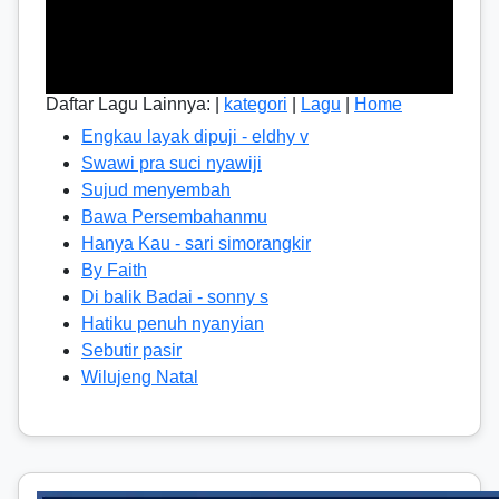
Daftar Lagu Lainnya: |
kategori
|
Lagu
|
Home
Engkau layak dipuji - eldhy v
Swawi pra suci nyawiji
Sujud menyembah
Bawa Persembahanmu
Hanya Kau - sari simorangkir
By Faith
Di balik Badai - sonny s
Hatiku penuh nyanyian
Sebutir pasir
Wilujeng Natal