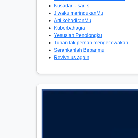
Kusadari - sari s
Jiwaku merindukanMu
Arti kehadiranMu
Kuberbahagia
Yesuslah Penolongku
Tuhan tak pernah mengecewakan
Serahkanlah Bebanmu
Revive us again