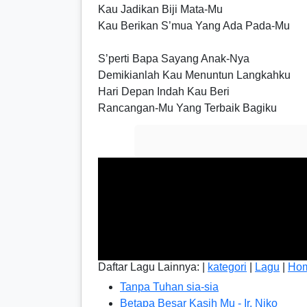
Kau Jadikan Biji Mata-Mu
Kau Berikan S’mua Yang Ada Pada-Mu
S’perti Bapa Sayang Anak-Nya
Demikianlah Kau Menuntun Langkahku
Hari Depan Indah Kau Beri
Rancangan-Mu Yang Terbaik Bagiku
Daftar Lagu Lainnya: |
kategori
|
Lagu
|
Ho
Tanpa Tuhan sia-sia
Betapa Besar Kasih Mu - Ir. Niko