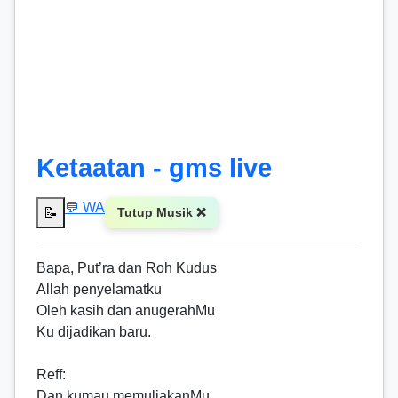
Ketaatan - gms live
💬 WA
📝
Tutup Musik ❌
Bapa, Put’ra dan Roh Kudus
Allah penyelamatku
Oleh kasih dan anugerahMu
Ku dijadikan baru.
Reff
:
Dan kumau memuliakanMu