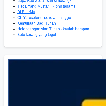
Bapa Kau Setia - sari simorangkir
Tiada Yang Mustahil - john tanamal
Di BilurMu
Oh Yerusalem - sekolah minggu
Kemuliaan Bagi Tuhan
Halongangan sian Tuhan - kaulah harapan
Batu karang yang teguh