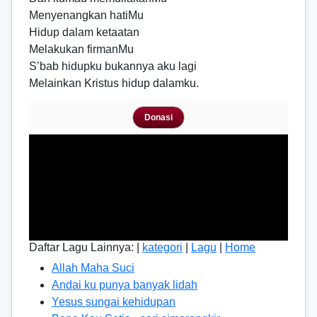
Menyenangkan hatiMu
Hidup dalam ketaatan
Melakukan firmanMu
S’bab hidupku bukannya aku lagi
Melainkan Kristus hidup dalamku.
Donasi
Daftar Lagu Lainnya: |
kategori
|
Lagu
|
Home
Allah Maha Suci
Andai ku punya banyak lidah
Yesus sungai kehidupan