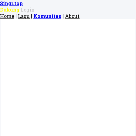
Singr.top
Dukung
Login
Home
|
Lagu
|
Komunitas
|
About