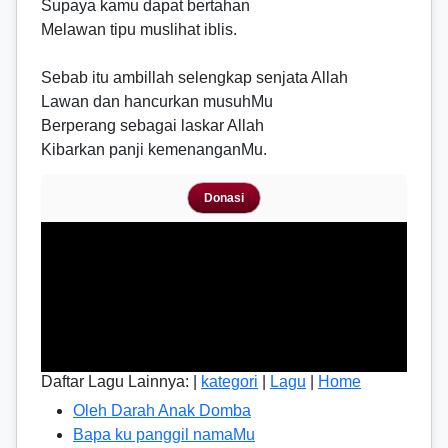
Supaya kamu dapat bertahan
Melawan tipu muslihat iblis.
Sebab itu ambillah selengkap senjata Allah
Lawan dan hancurkan musuhMu
Berperang sebagai laskar Allah
Kibarkan panji kemenanganMu.
Donasi
Daftar Lagu Lainnya: |
kategori
|
Lagu
|
Home
Oleh Darah Anak Domba
Bapa ku panggil namaMu