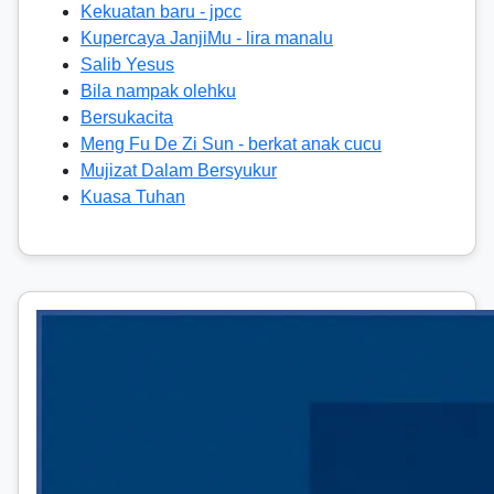
Kekuatan baru - jpcc
Kupercaya JanjiMu - lira manalu
Salib Yesus
Bila nampak olehku
Bersukacita
Meng Fu De Zi Sun - berkat anak cucu
Mujizat Dalam Bersyukur
Kuasa Tuhan