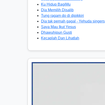
Ku Hidup BagiMu
Dia Memilih Disalib
Tung ragam do di dipikkiri
Dia tak pernah gagal - Yehuda singers
Saya Mau Ikut Yesus
Dhawuhipun Gusti
Kecaplah Dan Lihatlah