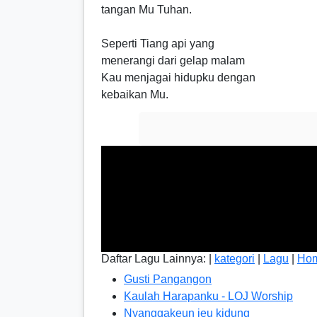
tangan Mu Tuhan.
Seperti Tiang api yang
menerangi dari gelap malam
Kau menjagai hidupku dengan
kebaikan Mu.
Daftar Lagu Lainnya: |
kategori
|
Lagu
|
Ho
Gusti Pangangon
Kaulah Harapanku - LOJ Worship
Nyanggakeun ieu kidung