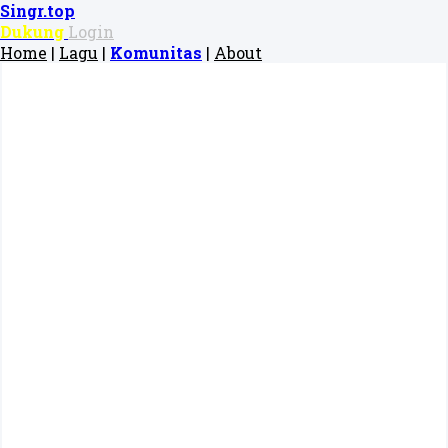
Singr.top
Dukung
Login
Home
|
Lagu
|
Komunitas
|
About