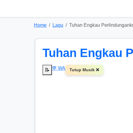
Home
Lagu
Tuhan Engkau Perlindunganku 
Tuhan Engkau Pe
💬 WA
📝
Tutup Musik ❌