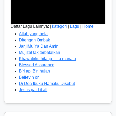
Daftar Lagu Lainnya: |
kategori
|
Lagu
|
Home
Allah yang bela
Ditengah Ombak
JanjiMu Ya Dan Amin
Mujizat tak terbatalkan
Khawatirku hilang - lira manalu
Blessed Assurance
B'ri api B'ri hujan
Believin on
Di Doa Ibuku Namaku Disebut
Jesus paid it all