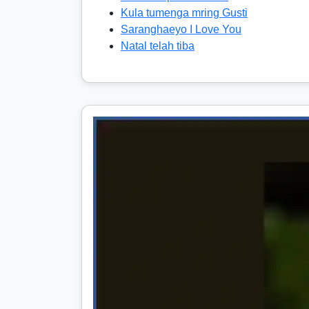
Kula tumenga mring Gusti
Saranghaeyo I Love You
Natal telah tiba