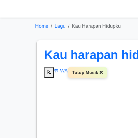
Home
Lagu
Kau Harapan Hidupku
Kau harapan hi
💬 WA
📝
Tutup Musik ❌