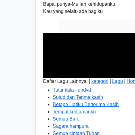
Bapa, punya-Mu lah kehidupanku
Kau yang selalu ada bagiku
Daftar Lagu Lainnya: |
kategori
|
Lagu
|
Ho
Tutur kata - undvd
Sujud dan Terima kasih
Betapa Hatiku Berterima Kasih
Tempat kediamanku
Semua Baik
Sagara hampura
Semua ciptaan Tuhan