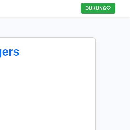
DUKUNG🤍
gers