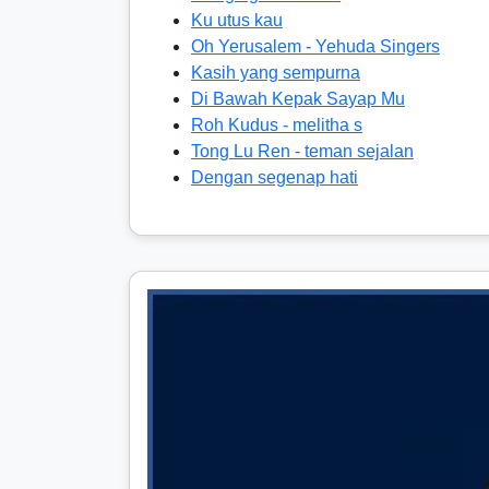
Ku utus kau
Oh Yerusalem - Yehuda Singers
Kasih yang sempurna
Di Bawah Kepak Sayap Mu
Roh Kudus - melitha s
Tong Lu Ren - teman sejalan
Dengan segenap hati