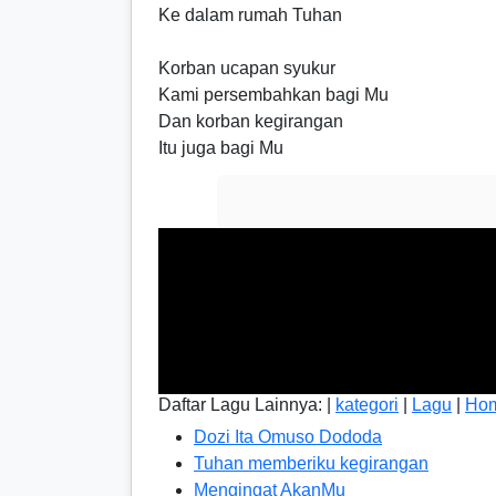
Ke dalam rumah Tuhan
Korban ucapan syukur
Kami persembahkan bagi Mu
Dan korban kegirangan
Itu juga bagi Mu
Daftar Lagu Lainnya: |
kategori
|
Lagu
|
Ho
Dozi Ita Omuso Dododa
Tuhan memberiku kegirangan
Mengingat AkanMu