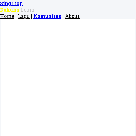
Singr.top
Dukung
Login
Home
|
Lagu
|
Komunitas
|
About