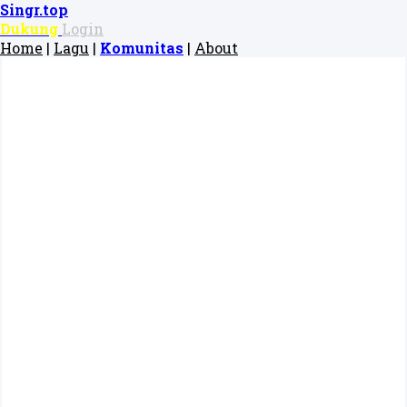
Singr.top
Dukung
Login
Home
|
Lagu
|
Komunitas
|
About