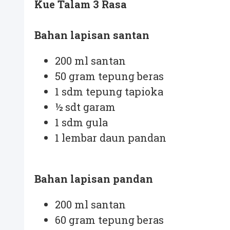
Kue Talam 3 Rasa
Bahan lapisan santan
200 ml santan
50 gram tepung beras
1 sdm tepung tapioka
½ sdt garam
1 sdm gula
1 lembar daun pandan
Bahan lapisan pandan
200 ml santan
60 gram tepung beras