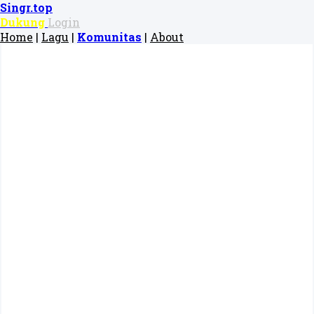
Singr.top
Dukung
Login
Home
|
Lagu
|
Komunitas
|
About