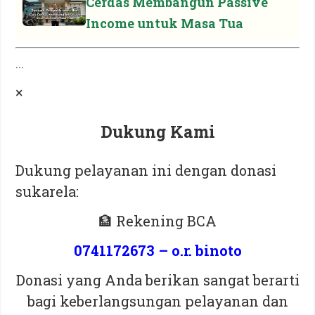
Cerdas Membangun Passive
Income untuk Masa Tua
...
×
Dukung Kami
Dukung pelayanan ini dengan donasi
sukarela:
🏦 Rekening BCA
0741172673 – o.r. binoto
Donasi yang Anda berikan sangat berarti
bagi keberlangsungan pelayanan dan