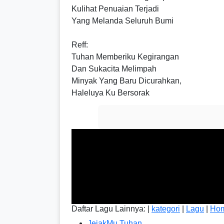
Kulihat Penuai­an Terjadi
Yang Melanda Seluruh Bumi
Reff
:
Tuhan Memberiku Kegirangan
Dan Sukacita Melimpah
Minyak Yang Baru Dicurahkan,
Haleluya Ku Bersorak
Daftar Lagu Lainnya: |
kategori
|
Lagu
|
Ho
JejakMu Tuhan