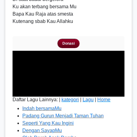
Ku akan terbang bersama Mu
Bapa Kau Raja atas smesta
Kutenang sbab Kau Allahku
Donasi
Daftar Lagu Lainnya: |
kategori
|
Lagu
|
Home
Indah bersamaMu
Padang Gurun Menjadi Taman Tuhan
Seperti Yang Kau Ingini
Dengan SayapMu