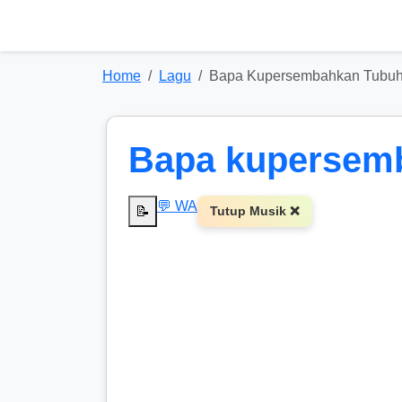
Home
Lagu
Bapa Kupersembahkan Tubu
Bapa kupersem
💬 WA
📝
Tutup Musik ❌