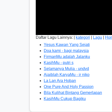
Daftar Lagu Lainnya: |
kategori
|
Lagu
|
Ho
Yesus Kawan Yang Sejati
Doa kami - bagi malaysia
FirmanMu adalah Jalanku
KasihMu - putri s
Selamanya Mulia - undvd
Ajaiblah KaryaMu - ir niko
La Lan Ara Hoban
One Pure And Holy Passion
Bila Kulihat Bintang Gemerlapan
KasihMu Cukup Bagiku