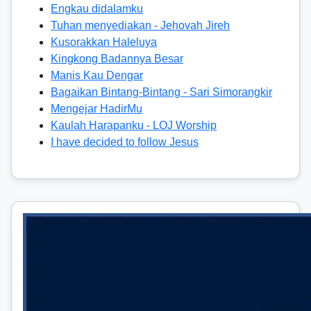
Engkau didalamku
Tuhan menyediakan - Jehovah Jireh
Kusorakkan Haleluya
Kingkong Badannya Besar
Manis Kau Dengar
Bagaikan Bintang-Bintang - Sari Simorangkir
Mengejar HadirMu
Kaulah Harapanku - LOJ Worship
I have decided to follow Jesus