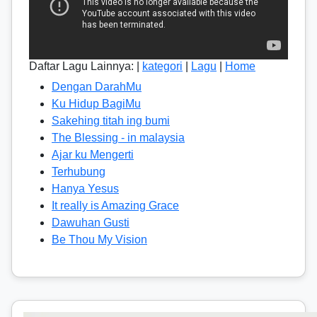
Daftar Lagu Lainnya: |
kategori
|
Lagu
|
Home
Dengan DarahMu
Ku Hidup BagiMu
Sakehing titah ing bumi
The Blessing - in malaysia
Ajar ku Mengerti
Terhubung
Hanya Yesus
It really is Amazing Grace
Dawuhan Gusti
Be Thou My Vision