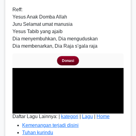
Reff
:
Yesus Anak Domba Allah
Juru Selamat umat manusia
Yesus Tabib yang ajaib
Dia menyembuhkan, Dia menguduskan
Dia membenarkan, Dia Raja s’gala raja
Donasi
Daftar Lagu Lainnya: |
kategori
|
Lagu
|
Home
Kemenangan terjadi disini
Tuhan kurindu