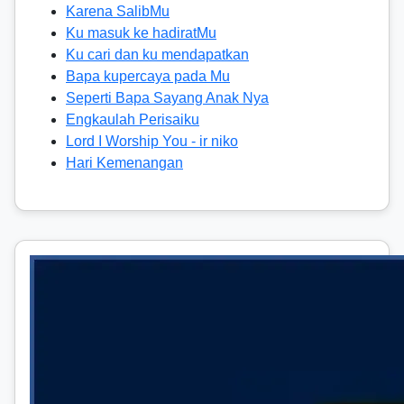
Karena SalibMu
Ku masuk ke hadiratMu
Ku cari dan ku mendapatkan
Bapa kupercaya pada Mu
Seperti Bapa Sayang Anak Nya
Engkaulah Perisaiku
Lord I Worship You - ir niko
Hari Kemenangan