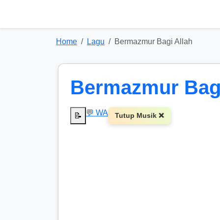
Home
Lagu
Bermazmur Bagi Allah
Bermazmur Bagi
💬 WA
📝
Tutup Musik ❌