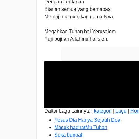
Dengan tari-tarian
Biarlah semua yang bernapas
Memuji memuliakan nama-Nya
Megahkan Tuhan hai Yerusalem
Puji pujilah Allahmu hai sion.
Daftar Lagu Lainnya: |
kategori
|
Lagu
|
Ho
Yesus Dia Hanya Sejauh Doa
Masuk hadiratMu Tuhan
Suka bungah